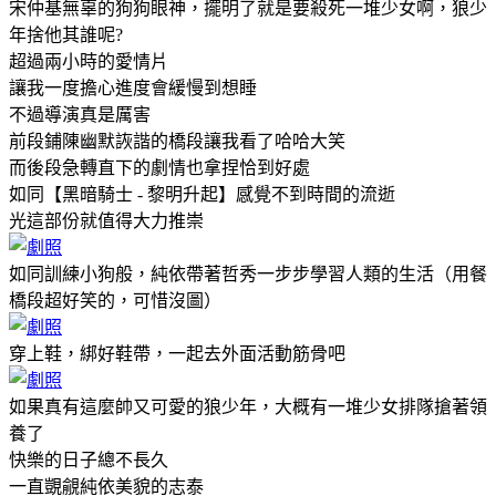
宋仲基無辜的狗狗眼神，擺明了就是要殺死一堆少女啊，狼少
年捨他其誰呢?
超過兩小時的愛情片
讓我一度擔心進度會緩慢到想睡
不過導演真是厲害
前段鋪陳幽默詼諧的橋段讓我看了哈哈大笑
而後段急轉直下的劇情也拿捏恰到好處
如同【黑暗騎士 - 黎明升起】感覺不到時間的流逝
光這部份就值得大力推崇
如同訓練小狗般，純依帶著哲秀一步步學習人類的生活（用餐
橋段超好笑的，可惜沒圖）
穿上鞋，綁好鞋帶，一起去外面活動筋骨吧
如果真有這麼帥又可愛的狼少年，大概有一堆少女排隊搶著領
養了
快樂的日子總不長久
一直覬覦純依美貌的志泰