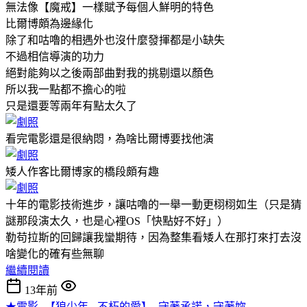
無法像【魔戒】一樣賦予每個人鮮明的特色
比爾博頗為邊緣化
除了和咕嚕的相遇外也沒什麼發揮都是小缺失
不過相信導演的功力
絕對能夠以之後兩部曲對我的挑剔還以顏色
所以我一點都不擔心的啦
只是還要等兩年有點太久了
看完電影還是很納悶，為啥比爾博要找他演
矮人作客比爾博家的橋段頗有趣
十年的電影技術進步，讓咕嚕的一舉一動更栩栩如生（只是猜
謎那段演太久，也是心裡OS「快點好不好」）
勒苟拉斯的回歸讓我蠻期待，因為整集看矮人在那打來打去沒
啥變化的確有些無聊
繼續閱讀
13年前
★電影 -【狼少年 - 不朽的愛】- 守著承諾，守著妳