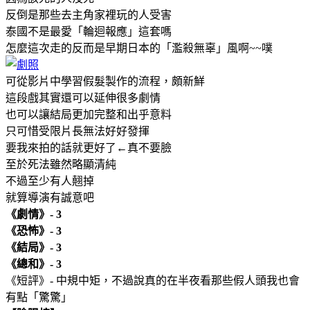
反倒是那些去主角家裡玩的人受害
泰國不是最愛「輪迴報應」這套嗎
怎麼這次走的反而是早期日本的「濫殺無辜」風啊~~噗
可從影片中學習假髮製作的流程，頗新鮮
這段戲其實還可以延伸很多劇情
也可以讓結局更加完整和出乎意料
只可惜受限片長無法好好發揮
要我來拍的話就更好了←真不要臉
至於死法雖然略顯清純
不過至少有人翹掉
就算導演有誠意吧
《劇情》- 3
《恐怖》- 3
《結局》- 3
《總和》- 3
《短評》- 中規中矩，不過說真的在半夜看那些假人頭我也會
有點「驚驚」