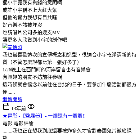
獨小宇讓我有掏錢的意願啊
或許小宇稱不上大紅大紫
但他的實力我想有目共睹
好音樂不該被埋沒
也請唱片公司多拍幾支MV
讓更多人欣賞到小宇的創作吧
我也蠻喜歡這次的宣傳概念和造型，很適合小宇乾淨清新的特
質（不管怎麼說都比第一張好多了）
1/26晚上在西門町的河岸留言也有音樂會
有興趣的朋友不妨前往參觀
這時候就會懷念以前住在台北的日子，要參加什麼活動都很方
便......
繼續閱讀
13年前
★電影 -【監屍器】- 一爛還有一爛爛!!
電影
電影評論
........我也正在想我到底還要被炸多久才會對泰國鬼片徹底絕
望.....