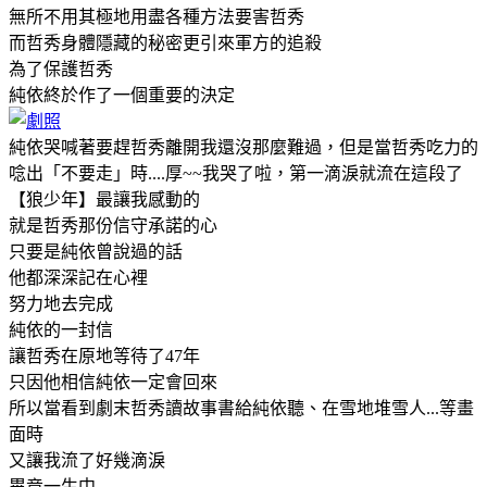
無所不用其極地用盡各種方法要害哲秀
而哲秀身體隱藏的秘密更引來軍方的追殺
為了保護哲秀
純依終於作了一個重要的決定
純依哭喊著要趕哲秀離開我還沒那麼難過，但是當哲秀吃力的
唸出「不要走」時....厚~~我哭了啦，第一滴淚就流在這段了
【狼少年】最讓我感動的
就是哲秀那份信守承諾的心
只要是純依曾說過的話
他都深深記在心裡
努力地去完成
純依的一封信
讓哲秀在原地等待了47年
只因他相信純依一定會回來
所以當看到劇末哲秀讀故事書給純依聽、在雪地堆雪人...等畫
面時
又讓我流了好幾滴淚
畢竟一生中