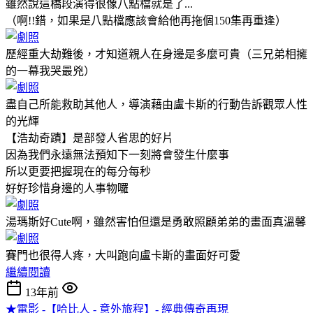
雖然說這橋段演得很像八點檔就是了...
（啊!!錯，如果是八點檔應該會給他再拖個150集再重逢）
歷經重大劫難後，才知道親人在身邊是多麼可貴（三兄弟相擁
的一幕我哭最兇）
盡自己所能救助其他人，導演藉由盧卡斯的行動告訴觀眾人性
的光輝
【浩劫奇蹟】是部發人省思的好片
因為我們永遠無法預知下一刻將會發生什麼事
所以更要把握現在的每分每秒
好好珍惜身邊的人事物囉
湯瑪斯好Cute啊，雖然害怕但還是勇敢照顧弟弟的畫面真溫馨
賽門也很得人疼，大叫跑向盧卡斯的畫面好可愛
繼續閱讀
13年前
★電影 -【哈比人 - 意外旅程】- 經典傳奇再現