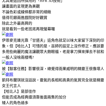
尤其是這回所採用的「HFR 3D技術」
讓畫面的呈現更為美觀
不論色彩或線條都非常的細緻
值得花銀兩進戲院好好觀賞
除此之外最高興的
就是看到一些老班底再現螢幕囉
伊恩麥克連光靠「甘道夫」這角色就足以味大家留下深刻的印
象。但【哈比人】可惜的是，巫師的設定上沒作修正，應該要
多用些絢麗的魔法讓觀眾大飽眼福，老是拿刀揮來揮去不就和
一般人沒啥兩樣嗎?
被【駭客任務】影響很深，總覺得雨果威明的精靈王很像壞人
凱特布蘭琪就沒話說，靈氣的長相和高貴的氣質完全就是精靈
女王代言人
【哈比人】是部佳作
但能否成為經典還須靠後面兩集的加分
矮人的角色過多