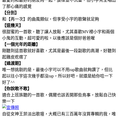
最愛的和最好的朋友再一起，旋律並不沉重，但小宇完全唱出
了那心痛的感覺
【分別】
和【再一次】的曲風類似，但享受小宇的歌聲就足夠
【這幾天】
很甜蜜的一首歌，聽了讓人放鬆，尤其喜歡MV裡小宇和兩個
小鬼的互動，超可愛的啦。以後應該是個好爸爸喔
【一個光年的距離】
剛聽到這首歌就好喜歡，尤其是最後一段副歌的高潮，好聽到
起雞皮疙瘩了
【過渡期】
唯一想挑剔的是，最後小宇可以不用rap歌曲就夠讚了，但比
起以往小宇這次幾乎都沒rap，所以好吧，就還是給你唸一下
好了^^
【你說敢不敢】
適合上班族聽的一首歌，偶爾也該丟開那些鳥事，放鬆自己快
樂一下
自從女神王菲淡出歌壇，大概已有三百萬年沒買專輯的我，唯