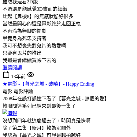
雖然我是看2D版
不過還是能感覺3D畫面的細緻
比起【鬼機8】的無感狀態好很多
當然最開心的還是電影終於走回正軌
不再淪為無聊的鬧劇
畢竟身為死忠支持者
我可不想喪失對鬼片的熱愛啊
只要有鬼片的推出
我還是會繼續買帳下去的
繼續閱讀
13年前
★電影 -【暮光之城 - 破曉】- Happy Ending
電影
電影評論
2008年在誤打誤撞下看了【暮光之城 - 無懼的愛】
轉眼間這系列已經來到最後一集了
沒想到四年就這麼過去了，時間真是快啊
除了第二集【新月】較為沉悶外
我認為【暮光之城】可說是越拍越好