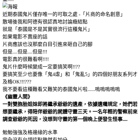
近期泰國鬼片僅存唯一的可取之處 -「片商的命名創意」
散場後我和阿德有很認真地討論癥結點
就是「泰國是不是其實很流行這種鬼片」
如果電影不賣座的話
片商應該也沒那麼白目引進來砸自己的腳
但是....但是....但是!!!
電影真的很難看啊!!!!
鬼片什麼時候變成一定要搞笑啊!!??
要搞笑至少也要像「鬼4虐」和「鬼亂5」的四個好朋友系列才
及格OK!!!???
我不要看這種難看又難笑的泰國鬼片啦......嗚嗚嗚嗚嗚
《幽靈人間》
一對雙胞胎姐妹即將繼承爺爺的遺產，依據遺囑規定，她們若
想要繼承，得陪伴爺爺的屍體守靈三天。一名年輕的警察前來
調查爺爺的死因，沒想到守靈的第一個晚上便發生怪事....
勉勉強強及格邊緣的水準
完全沒有台詞這點雖然有加分