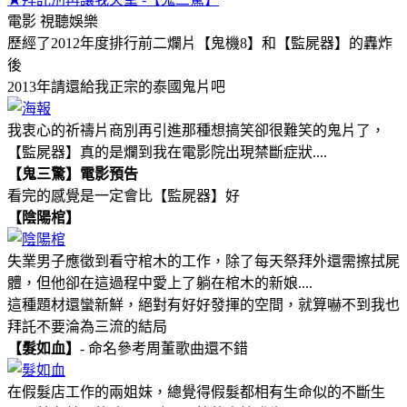
電影
視聽娛樂
歷經了2012年度排行前二爛片【鬼機8】和【監屍器】的轟炸
後
2013年請還給我正宗的泰國鬼片吧
我衷心的祈禱片商別再引進那種想搞笑卻很難笑的鬼片了，
【監屍器】真的是爛到我在電影院出現禁斷症狀....
【鬼三驚】電影預告
看完的感覺是一定會比【監屍器】好
【陰陽棺】
失業男子應徵到看守棺木的工作，除了每天祭拜外還需擦拭屍
體，但他卻在這過程中愛上了躺在棺木的新娘....
這種題材還蠻新鮮，絕對有好好發揮的空間，就算嚇不到我也
拜託不要淪為三流的結局
【髮如血】
- 命名參考周董歌曲還不錯
在假髮店工作的兩姐妹，總覺得假髮都相有生命似的不斷生