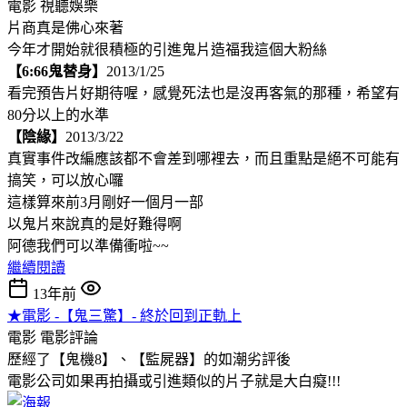
電影
視聽娛樂
片商真是佛心來著
今年才開始就很積極的引進鬼片造福我這個大粉絲
【6:66鬼替身】
2013/1/25
看完預告片好期待喔，感覺死法也是沒再客氣的那種，希望有
80分以上的水準
【陰緣】
2013/3/22
真實事件改編應該都不會差到哪裡去，而且重點是絕不可能有
搞笑，可以放心囉
這樣算來前3月剛好一個月一部
以鬼片來說真的是好難得啊
阿德我們可以準備衝啦~~
繼續閱讀
13年前
★電影 -【鬼三驚】- 終於回到正軌上
電影
電影評論
歷經了【鬼機8】、【監屍器】的如潮劣評後
電影公司如果再拍攝或引進類似的片子就是大白癡!!!