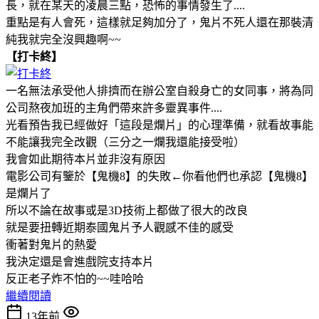
長，就在某天的凌晨三點，恐怖的事情發生了....
重點是有人會死，這樣就足夠加分了，鬼片不死人還在那裝清
純我就完全沒興趣啊~~
【打卡終】
一名無法承受他人排擠而在辦公室自殺身亡的女同事，將為同
公司熬夜加班的主角們帶來許多靈異事件....
光看預告我已經做好「這段是爛片」的心理準備，就看故事能
不能讓我完全改觀（三分之一爛我還能接受啦）
我會如此期待本片並非沒有原因
電影公司有鑒於【鬼機8】的失敗←你看他們也承認【鬼機8】
是爛片了
所以不論在故事或是3D技術上都做了很大的改良
就是要扭轉近期泰國鬼片予人觀感不佳的感受
衝著對鬼片的熱愛
我決定還是會進戲院支持本片
反正老子炸不怕的~~哇哈哈
繼續閱讀
13年前