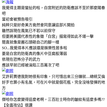
我覺得主題是蠻扯的啦，白宮附近的防衛應該不至於那麼陽春
吧
當初會被預告吸引
純粹只是好奇美方竟然會同意讓這部片開拍
雖然說現在風氣已不若以前保守
但要將美國代表性的象徵「白宮」描寫得如此不堪一擊
簡直就像是搬石頭砸自己的腳一樣
SO...我覺得本片應該還是娛樂性居多啦
要是白宮的防衛真的像片中豆腐般薄弱
依現在恐怖分子的武力
應該早就已經被淪陷三百萬次了吧
艾許莉賈德我對她很有印象，只可惜出來三分鐘就....總統艾倫
好歹也算小有名氣，可在片中就是個花瓶，完全沒啥發揮的地
方
傑哈你怎麼變得這麼老啊，三百壯士時你的皺紋有這麼多嗎??
【全面攻佔】很讚