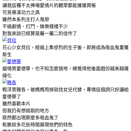
讓我這種不太捧場愛情片的觀眾都能連連買帳
可見導演功力之高
雖然本系列主打人鬼戀
不過劇情、打鬥、娛樂樣樣不少
對我來說已經算是屬一屬二的佳作了
花心少女貝拉，經過上集慘烈的生子後，即將成為吸血鬼重獲
新生
癡情男愛德華，也不知怎麼搞地，總覺得他後面戲份越來越邊
緣化
輕浮男雅各，被媽媽甩掉就找女兒代替，專情這個詞只好讓給
愛德華了
雖然喜歡本片
但我仍有想挑剔的地方
既然都出現那麼多吸血鬼了
乾脆就多花些時間展現他們的特色