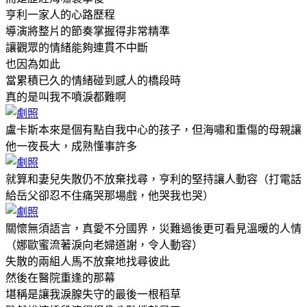
亨利一家人的心路歷程
導演將整片的節奏掌握得非常精準
讓觀眾的情緒能夠連貫不中斷
也因為如此
當累積已久的情緒碰到感人的橋段時
真的是叫我不噴淚都難啊
盧卡斯本來是個有點自我中心的孩子，但海嘯和重傷的母親讓
他一夜長大，成熟懂事許多
就算和妻兒失散仍不放棄找尋，亨利的堅持讓人動容（打電話
給岳父卻忍不住痛哭那場戲，他哭我也哭）
關懷無須語言，真愛不分國界，災難過後更可看見溫暖的人情
（娜歐蜜流著淚向老婦道謝，令人動容）
失散的兩組人馬不放棄地找尋彼此
然後在醫院重逢的那幕
堪稱是讓我淚腺失守的最後一根稻草