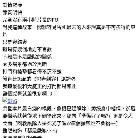
劇情緊湊
節奏明快
完全沒有兩小時片長的FU
對我這種故事一悶就容易昏死過去的人來說真是不可多得的爽
片
只是爽歸爽
還是有幾個地方不喜歡
不知是不是戲院的關係
太多場景都過於黑暗
打鬥和槍擊都看得不清不楚
簡直比Rain的【忍者刺客】還誇張
就連最後和大魔王的打鬥都是如此
整個感覺就差很多啊=3=
榮登本片最白癡的橋段，危機已經解除，總統身中槍傷，卻還
要傑哈扶著從地下碉堡出來，那句「準備好了嗎?」更是令人
莞爾（啊救護隊人是死光了喔??連個擔架也不會抬~~）
雖然知道「都是戲嘛~~~」