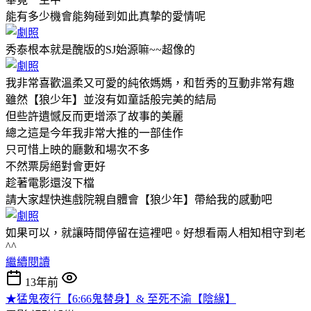
能有多少機會能夠碰到如此真摯的愛情呢
秀泰根本就是醜版的SJ始源嘛~~超像的
我非常喜歡溫柔又可愛的純依媽媽，和哲秀的互動非常有趣
雖然【狼少年】並沒有如童話般完美的結局
但些許遺憾反而更增添了故事的美麗
總之這是今年我非常大推的一部佳作
只可惜上映的廳數和場次不多
不然票房絕對會更好
趁著電影還沒下檔
請大家趕快進戲院親自體會【狼少年】帶給我的感動吧
如果可以，就讓時間停留在這裡吧。好想看兩人相知相守到老
^^
繼續閱讀
13年前
★猛鬼夜行【6:66鬼替身】& 至死不渝【陰緣】