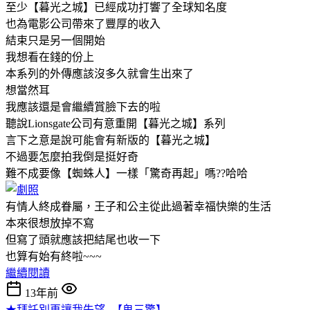
至少【暮光之城】已經成功打響了全球知名度
也為電影公司帶來了豐厚的收入
結束只是另一個開始
我想看在錢的份上
本系列的外傳應該沒多久就會生出來了
想當然耳
我應該還是會繼續賞臉下去的啦
聽說Lionsgate公司有意重開【暮光之城】系列
言下之意是說可能會有新版的【暮光之城】
不過要怎麼拍我倒是挺好奇
難不成要像【蜘蛛人】一樣「驚奇再起」嗎??哈哈
有情人終成眷屬，王子和公主從此過著幸福快樂的生活
本來很想放掉不寫
但寫了頭就應該把結尾也收一下
也算有始有終啦~~~
繼續閱讀
13年前
★拜託別再讓我失望 -【鬼三驚】