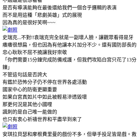
不過還是很想看看
是否有導演能夠在最後還給我們一個合乎邏輯的表演
而不是用這種「悲劇英雄」式的展現
因為真的是很好笑啊~~~
史瑞克...不對!!袁瑞克完全就是一副壞人臉，讓觀眾看得是牙
癢癢很想扁，但也因為有他讓本片加分不少。還有國防部長的
忠心耿耿不屈不撓讓我好崇敬
「你們需要15分鐘完成防備戒護，但我們攻陷白宮只花了13分
鐘」
不管這句話是否誇大
有鑑於恐怖分子仍不停在世界各處活動
國家中心的防衛更顯重要
如果白宮真如片中如此被輕易滲透毀壞
那更何況是其他小國哩
諷刺的是自己唯一能做的
也只有衷心祈禱世界和平盡早到來了
安琪拉貝瑟和摩根費里曼的戲份不多，但舉手投足皆是戲。救