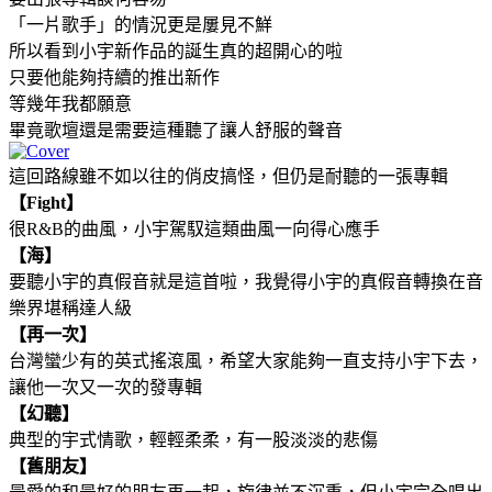
「一片歌手」的情況更是屢見不鮮
所以看到小宇新作品的誕生真的超開心的啦
只要他能夠持續的推出新作
等幾年我都願意
畢竟歌壇還是需要這種聽了讓人舒服的聲音
這回路線雖不如以往的俏皮搞怪，但仍是耐聽的一張專輯
【Fight】
很R&B的曲風，小宇駕馭這類曲風一向得心應手
【海】
要聽小宇的真假音就是這首啦，我覺得小宇的真假音轉換在音
樂界堪稱達人級
【再一次】
台灣蠻少有的英式搖滾風，希望大家能夠一直支持小宇下去，
讓他一次又一次的發專輯
【幻聽】
典型的宇式情歌，輕輕柔柔，有一股淡淡的悲傷
【舊朋友】