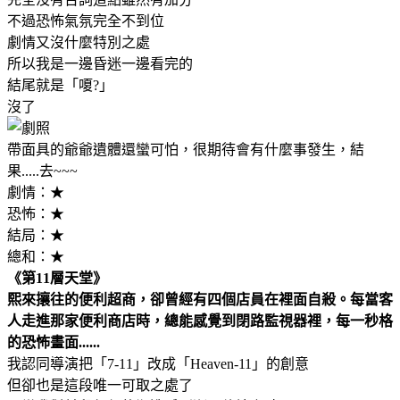
不過恐怖氣氛完全不到位
劇情又沒什麼特別之處
所以我是一邊昏迷一邊看完的
結尾就是「嗄?」
沒了
帶面具的爺爺遺體還蠻可怕，很期待會有什麼事發生，結
果.....去~~~
劇情：★
恐怖：★
結局：★
總和：★
《第11層天堂》
熙來攘往的便利超商，卻曾經有四個店員在裡面自殺。每當客
人走進那家便利商店時，總能感覺到閉路監視器裡，每一秒格
的恐怖畫面......
我認同導演把「7-11」改成「Heaven-11」的創意
但卻也是這段唯一可取之處了