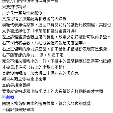
然後打鬥的部份也可以再多一些
只要拍得精采
片子長一些有什麼關係
真是可惜了那些配角和最後的大決戰
模範代表庫倫家族，這回只有艾莉絲的戲份比較關鍵，其餘也
大多被邊緣化了（卡萊爾和愛絲蜜變好胖）
左上譚雅蠻適合吸血鬼的長相，放電女凱特戲份可以再多些。
右下卡門我喜歡，片裡很美但海報是怎麼回事??
右上班傑明的能力這麼酷，卻不給他多點戲份表現真是浪費；
右下薩菲娜的能力.....恩，別提了吧
完全不知來衝啥小的一群，下排中的韋蘭德應該是得罪化妝師
才被畫成這樣（右上的小甜心不錯）
其餘沒海報加一加大概二十個左右的吸血鬼
卻只有兩三隻被拿出來用
真的是超浪費啊
要我就會拍成兩小時半以上的大長篇給它打個過癮才甘願
關鍵人物芮妮思蜜的選角很棒，符合我想像的感覺
不論評價是好是壞