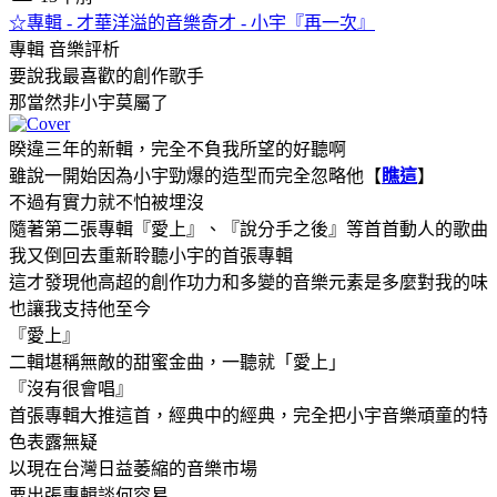
☆專輯 - 才華洋溢的音樂奇才 - 小宇『再一次』
專輯
音樂評析
要說我最喜歡的創作歌手
那當然非小宇莫屬了
睽違三年的新輯，完全不負我所望的好聽啊
雖說一開始因為小宇勁爆的造型而完全忽略他【
瞧這
】
不過有實力就不怕被埋沒
隨著第二張專輯『愛上』、『說分手之後』等首首動人的歌曲
我又倒回去重新聆聽小宇的首張專輯
這才發現他高超的創作功力和多變的音樂元素是多麼對我的味
也讓我支持他至今
『愛上』
二輯堪稱無敵的甜蜜金曲，一聽就「愛上」
『沒有很會唱』
首張專輯大推這首，經典中的經典，完全把小宇音樂頑童的特
色表露無疑
以現在台灣日益萎縮的音樂市場
要出張專輯談何容易