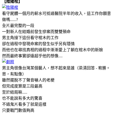
【陰陽棺】
看守屍體一個月的薪水可抵過醫院半年的收入，這工作你願意
做嗎......?
全片最完整的一段
一對新人在結婚前發生慘案而雙雙殞命
男主角接下這份看守棺木的工作
卻在過程中發現命案的發生似乎另有隱情
而他也在尋找真相的過程中漸漸愛上了躺在棺木中的新娘
然而最終事實卻遠超乎他的想像....
男主角很像台灣某個藝人，想不起來是誰（梁清回答 - 宥勝。
恩，有點像）
雖然擺脫不了聲音嚇人的老梗
但完成度算是三段最高
至於結局嘛.....
也不能說有多大的驚喜
不過鬼片看多了就是這樣
只要戰鬥數值夠高