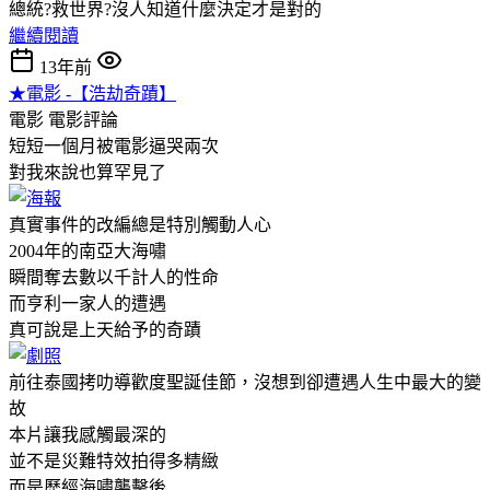
總統?救世界?沒人知道什麼決定才是對的
繼續閱讀
13年前
★電影 -【浩劫奇蹟】
電影
電影評論
短短一個月被電影逼哭兩次
對我來說也算罕見了
真實事件的改編總是特別觸動人心
2004年的南亞大海嘯
瞬間奪去數以千計人的性命
而亨利一家人的遭遇
真可說是上天給予的奇蹟
前往泰國拷叻導歡度聖誕佳節，沒想到卻遭遇人生中最大的變
故
本片讓我感觸最深的
並不是災難特效拍得多精緻
而是歷經海嘯襲擊後