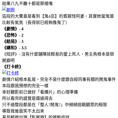
結果八九不離十都是那樣嚕
這段的大驚喜是看到【鬼4忌】的賓館怪阿婆，其實她當鬼還
比較有氣氛（長得就已經夠像鬼了）
《劇情》- 4
《恐怖》- 2
《結局》- 3
《總和》- 3.5
《短評》- 沒有什麼鋪陳就輕易的愛上死人，男主角根本是戀
屍癖吧
《打卡終》
劇情介紹根本亂寫，完全不是什麼跟自殺同事有關的鬧鬼事件
本段跟我預想的完全一樣
幸好觀影前已做好「看爛片」的心理準備
所以看完的感覺是還過得去
只不過整段都是在「整人?鬧鬼?」中頻頻挑戰觀眾的極限
導致我後面笑不太出來
甚至輕微出現【監屍器】的禁斷症狀