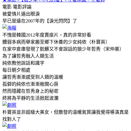
電影
電影評論
被愛情片逼出眼淚
早已是遠在2007年的【淚光閃閃】了
不愧是韓國2012年度賣座片，真的非常好看
體弱多病而舉家搬至鄉下休養的少女純依（朴寶英）
在家中倉庫發現了骯髒又不會說話的狼少年哲秀（宋仲基）
為了讓哲秀融入人類生活
純依教他說話和識字
每日朝夕相處
讓哲秀漸漸感受到人類的溫暖
孤僻的純依也漸漸敞開心房
然而隱藏在哲秀身上的秘密
終將為平靜的生活掀起波瀾
朴寶英並非超級大美女，但散發的溫暖氣質讓我覺得導演真是
找對人了