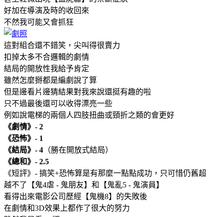
好加在導演及時的收回來
不然我可能又會抓狂
這對組合還不錯笑，尖叫得很賣力
扣掉太多不合邏輯的劇情
結局的開放性我給予肯定
雖然怎麼掰都是編劇說了算
但是邊看片邊猜結果對我來說還挺有趣的啦
只不過最後還可以收得漂亮一些
例如說電梯的兩個人四肢扭曲或頸折之類的會更好
《劇情》- 2
《恐怖》- 1
《結局》- 4
（勝在開放式結局）
《總和》- 2.5
《短評》- 搞笑+恐怖算是有那麼一點點成功，只可惜仍舊超
越不了【鬼4虐 - 鬼朋友】和【鬼亂5 - 鬼演員】
看得出來電影公司歷經【鬼機8】的失敗後
在劇情和3D效果上都作了很大的努力