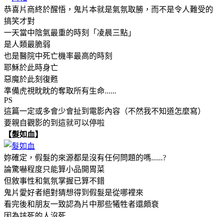
恭喜片商終於醒悟，鬼片本就是氣氛取勝，而不是令人難受的
搞笑才對
一天當中陰氣最重的時刻「凌晨三點」
是人類最脆弱
也是醫院中死亡機率最高的時刻
耶穌於此時身亡
惡魔於此刻復甦
準備虎視眈眈的奪取所有生命......
PS
這篇一定或多會少會扯到電影內容（不然我不知道怎麼寫）
要親自觀影的到這就可以停啦
【髮如血】
妳確定，假髮的來源都是沒有任何問題的嗎......?
論驚嚇程度只能算小品開胃菜
但敘事性和氣氛掌握已算不錯
鬼片愛好者絕對猜想得到假髮是從哪裡來
看完後和朋友一致認為片中那些犧牲者還頗衰
因為該死的人沒死